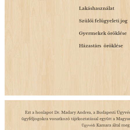
Lakáshasználat
Szülői felügyeleti jog
Gyermekek öröklése
Házastárs öröklése
Ezt a honlapot Dr. Madary Andrea, a Budapesti Ügyvéd
ügyféljogokra vonatkozó tájékoztatással együtt a Magya
Kamara által megal
Ügyvédi