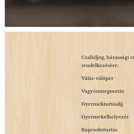
Családjog, házassági v
rendelkezésére:
Válás-válóper
Vagyonmegosztás
Gyermektartásdíj
Gyermekelhelyezés
Kapcsolattartás