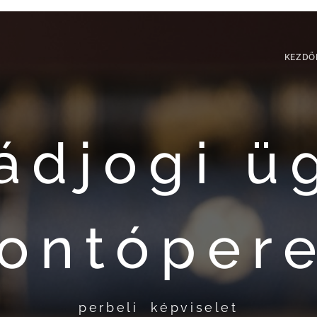
KEZDŐ
ádjogi ü
ontóper
perbeli képviselet