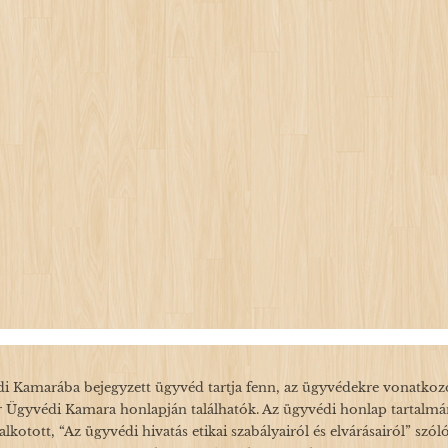
i Kamarába bejegyzett ügyvéd tartja fenn, az ügyvédekre vonatkozó 
r Ügyvédi Kamara honlapján találhatók. Az ügyvédi honlap tartalm
kotott, “Az ügyvédi hivatás etikai szabályairól és elvárásairól” szól