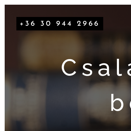
+36 30 944 2966
Csal
b